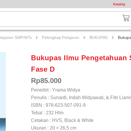
Katalog
ch
Ca
elajaran SMP/MTs
Pelengkap Pelajaran
BUKUPAS
Bukupa
Bukupas Ilmu Pengetahuan S
Fase D
Rp
85.000
Penerbit : Yrama Widya
Penulis : Sunardi, Indah Widyawati, & Fitri Liani
ISBN : 978-623-507-091-9
Tebal : 232 Hlm
Cetakan : HVS, Black & White
Ukuran : 20 × 26,5 cm