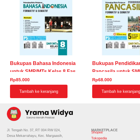
Bukupas Bahasa Indonesia
Bukupas Pendidika
untuk SMP/MTs Kelas 8 Fase
Pancasila untuk SM
D
Kelas 8 Fase D
Rp
85.000
Rp
68.000
Tambah ke keranjang
Tambah ke keranjan
Jl. Tengah No. 37, RT 004 RW 024,
MARKETPLACE
Shopee
Desa Mekarrahayu, Kec. Margaasih,
Tokopedia