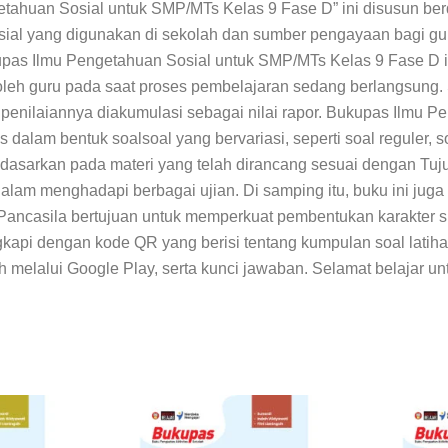
etahuan Sosial untuk SMP/MTs Kelas 9 Fase D” ini disusun ber
al yang digunakan di sekolah dan sumber pengayaan bagi guru 
pas Ilmu Pengetahuan Sosial
untuk SMP/MTs Kelas 9 Fase D in
oleh guru pada saat proses pembelajaran sedang berlangsung. 
 penilaiannya diakumulasi sebagai nilai rapor.
Bukupas Ilmu Pe
s dalam bentuk soalsoal yang bervariasi, seperti soal reguler,
idasarkan pada materi yang telah dirancang sesuai dengan Tuju
dalam menghadapi berbagai ujian. Di samping itu, buku ini jug
ajar Pancasila bertujuan untuk memperkuat pembentukan karak
engkapi dengan kode QR yang berisi tentang kumpulan soal lat
melalui Google Play, serta kunci jawaban. Selamat belajar unt