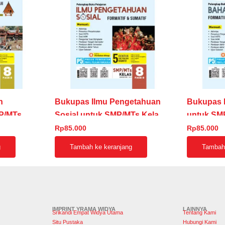
n
Bukupas Ilmu Pengetahuan
Bukupas 
P/MTs
Sosial untuk SMP/MTs Kelas 8
untuk SM
Fase D
D
Rp
85.000
Rp
85.000
g
Tambah ke keranjang
Tambah 
IMPRINT YRAMA WIDYA
LAINNYA
Srikandi Empat Widya Utama
Tentang Kami
Situ Pustaka
Hubungi Kami