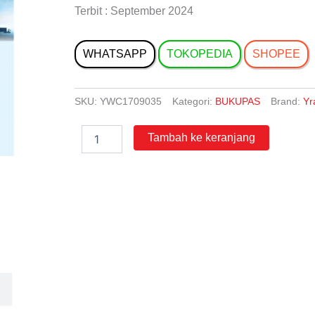
Terbit : September 2024
WHATSAPP
TOKOPEDIA
SHOPEE
SKU:
YWC1709035
Kategori:
BUKUPAS
Brand:
Yr
Kuantitas
Tambah ke keranjang
Bukupas
Ilmu
Pengetahuan
Sosial
untuk
SMP/MTs
Kelas
9
Fase
D