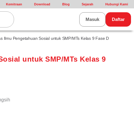
Kemitraan
Download
Blog
Sejarah
Hubungi Kami
rt
Masuk
Daftar
s Ilmu Pengetahuan Sosial untuk SMP/MTs Kelas 9 Fase D
osial untuk SMP/MTs Kelas 9
ngsih