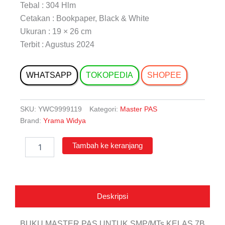
Tebal : 304 Hlm
Cetakan : Bookpaper, Black & White
Ukuran : 19 × 26 cm
Terbit : Agustus 2024
WHATSAPP
TOKOPEDIA
SHOPEE
SKU:
YWC9999119
Kategori:
Master PAS
Brand:
Yrama Widya
Kuantitas
Tambah ke keranjang
Master
PAS
(Penguatan
Aktivitas
Siswa)
Deskripsi
PR
Merdeka
&
BUKU MASTER PAS UNTUK SMP/MTs KELAS 7B