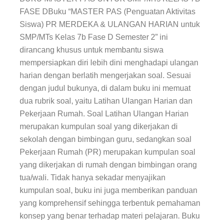
Ulangan
FASE DBuku “MASTER PAS (Penguatan Aktivitas
Harian
Siswa) PR MERDEKA & ULANGAN HARIAN untuk
untuk
SMP/MTs
SMP/MTs Kelas 7b Fase D Semester 2” ini
Kelas
dirancang khusus untuk membantu siswa
7B
mempersiapkan diri lebih dini menghadapi ulangan
Fase
harian dengan berlatih mengerjakan soal. Sesuai
D
Semester
dengan judul bukunya, di dalam buku ini memuat
2
dua rubrik soal, yaitu Latihan Ulangan Harian dan
Pekerjaan Rumah. Soal Latihan Ulangan Harian
merupakan kumpulan soal yang dikerjakan di
sekolah dengan bimbingan guru, sedangkan soal
Pekerjaan Rumah (PR) merupakan kumpulan soal
yang dikerjakan di rumah dengan bimbingan orang
tua/wali. Tidak hanya sekadar menyajikan
kumpulan soal, buku ini juga memberikan panduan
yang komprehensif sehingga terbentuk pemahaman
konsep yang benar terhadap materi pelajaran.
Buku