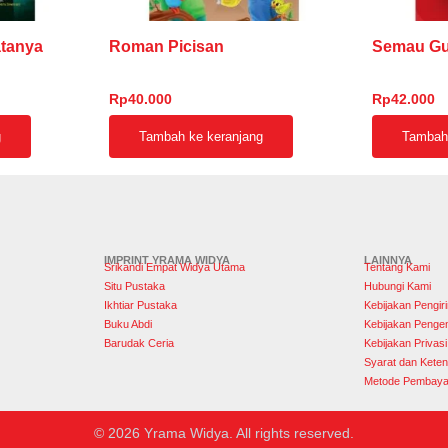
tanya
Roman Picisan
Semau G
Rp
40.000
Rp
42.000
g
Tambah ke keranjang
Tambah 
IMPRINT YRAMA WIDYA
LAINNYA
Srikandi Empat Widya Utama
Tentang Kami
Situ Pustaka
Hubungi Kami
Ikhtiar Pustaka
Kebijakan Pengir
Buku Abdi
Kebijakan Penge
Barudak Ceria
Kebijakan Privasi
Syarat dan Keten
Metode Pembaya
© 2026 Yrama Widya. All rights reserved.