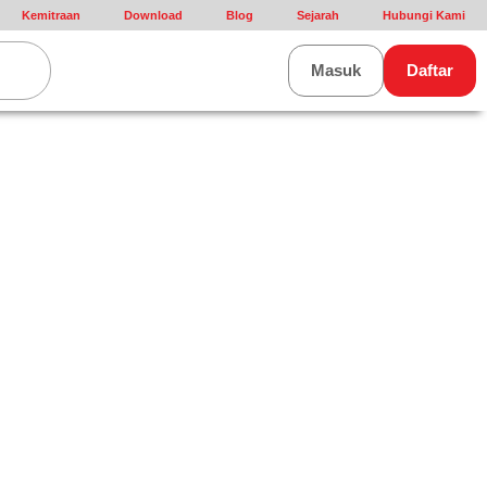
Kemitraan
Download
Blog
Sejarah
Hubungi Kami
rt
Masuk
Daftar