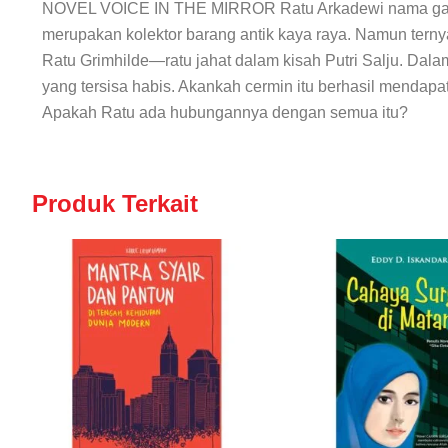
NOVEL VOICE IN THE MIRROR Ratu Arkadewi nama gadis 
merupakan kolektor barang antik kaya raya. Namun ternya
Ratu Grimhilde—ratu jahat dalam kisah Putri Salju. Da
yang tersisa habis. Akankah cermin itu berhasil mendap
Apakah Ratu ada hubungannya dengan semua itu?
Produk Terkait