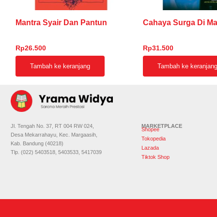
Mantra Syair Dan Pantun
Cahaya Surga Di Ma
Rp
26.500
Rp
31.500
Tambah ke keranjang
Tambah ke keranjan
Jl. Tengah No. 37, RT 004 RW 024,
MARKETPLACE
Shopee
Desa Mekarrahayu, Kec. Margaasih,
Tokopedia
Kab. Bandung (40218)
Lazada
Tlp. (022) 5403518, 5403533, 5417039
Tiktok Shop