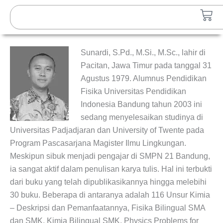
Lewati
Search
Car
ke
konten
Sunardi, S.Pd., M.Si., M.Sc., lahir di
Pacitan, Jawa Timur pada tanggal 31
Agustus 1979. Alumnus Pendidikan
Fisika Universitas Pendidikan
Indonesia Bandung tahun 2003 ini
sedang menyelesaikan studinya di
Universitas Padjadjaran dan University of Twente pada
Program Pascasarjana Magister Ilmu Lingkungan.
Meskipun sibuk menjadi pengajar di SMPN 21 Bandung,
ia sangat aktif dalam penulisan karya tulis. Hal ini terbukti
dari buku yang telah dipublikasikannya hingga melebihi
30 buku. Beberapa di antaranya adalah 116 Unsur Kimia
– Deskripsi dan Pemanfaatannya, Fisika Bilingual SMA
dan SMK, Kimia Bilingual SMK, Physics Problems for