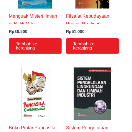
Menguak Misteri Ilmiah
Filsafat Kebudayaan
di Balik Mitos
Proses Realisasi
Manusia (Dengan
Rp
36.500
Rp
51.000
Revisi)
Tambah ke
Tambah ke
keranjang
keranjang
Buku Pintar Pancasila
Sistem Pengelolaan