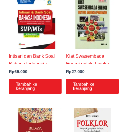
Intisari dan Bank Soal
Kiat Swasembada
Bahasa Indonesia
Energi untuk Jangka
SMP/MTs Kurikulum
Panjang
Rp
69.000
Rp
27.000
2013 Edisi Revisi 2016
Tambah ke
Tambah ke
keranjang
keranjang