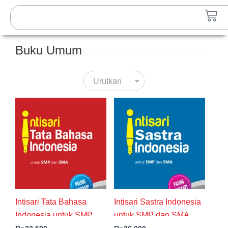
Lewati
Search
Car
ke
konten
Buku Umum
Urutkan
Intisari Tata Bahasa
Intisari Sastra Indonesia
Indonesia untuk SMP
untuk SMP dan SMA