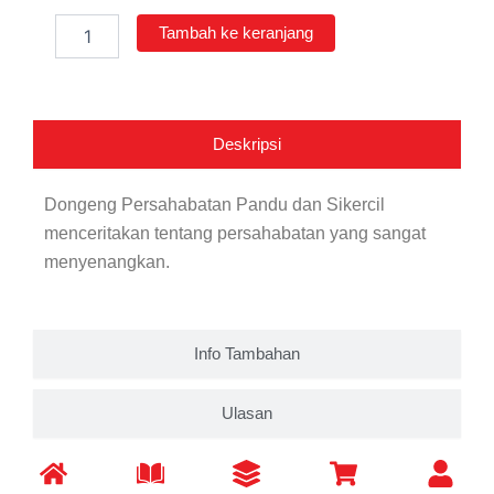
Kuantitas
Tambah ke keranjang
Persahabatan
Pandu
dan
Sikercil
Deskripsi
Dongeng Persahabatan Pandu dan Sikercil
menceritakan tentang persahabatan yang sangat
menyenangkan.
Info Tambahan
Ulasan