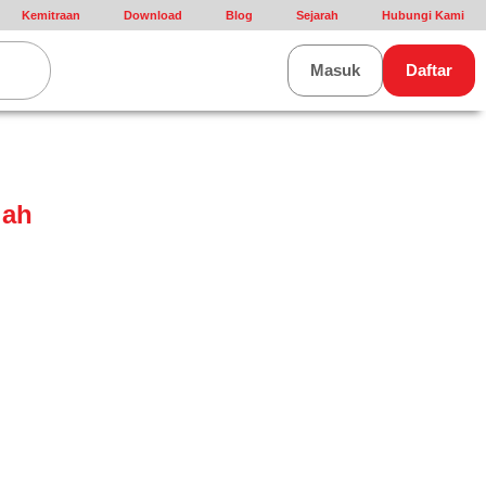
Kemitraan
Download
Blog
Sejarah
Hubungi Kami
rt
Masuk
Daftar
iah