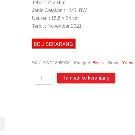
Tebal : 152 Hlm
Jenis Cetakan : HVS, BW
Ukuran : 15,5 × 24 cm
Terbit : November 2021
BELI SEKARANG
SKU:
YWG1899003
Kategori:
Bisnis
Brand:
Yrama
Kuantitas
Tambah ke keranjang
Pengantar
Pasar
Modal
Syariah