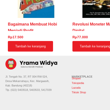
Bagaimana Membuat Hobi
Revolusi Moneter M
Menjadi Profit
Digital
Rp
17.500
Rp
77.000
Tambah ke keranjang
Tambah ke keranjan
Jl. Tengah No. 37, RT 004 RW 024,
MARKETPLACE
Shopee
Desa Mekarrahayu, Kec. Margaasih,
Tokopedia
Kab. Bandung (40218)
Lazada
Tlp. (022) 5403518, 5403533, 5417039
Tiktok Shop