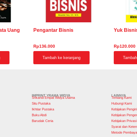
ata Uang
Pengantar Bisnis
Yuk Bisn
Rp
136.000
Rp
120.000
g
Tambah ke keranjang
Tambah 
IMPRINT YRAMA WIDYA
LAINNYA
Srikandi Empat Widya Utama
Tentang Kami
Situ Pustaka
Hubungi Kami
Ikhtiar Pustaka
Kebijakan Pengir
Buku Abdi
Kebijakan Penge
Barudak Ceria
Kebijakan Privasi
Syarat dan Keten
Metode Pembaya