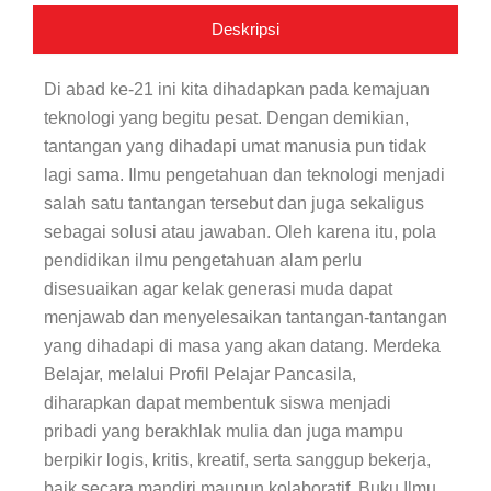
Siswa
Deskripsi
SMP/MTS
Kelas
VIII
Di abad ke-21 ini kita dihadapkan pada kemajuan
teknologi yang begitu pesat. Dengan demikian,
tantangan yang dihadapi umat manusia pun tidak
lagi sama. Ilmu pengetahuan dan teknologi menjadi
salah satu tantangan tersebut dan juga sekaligus
sebagai solusi atau jawaban. Oleh karena itu, pola
pendidikan ilmu pengetahuan alam perlu
disesuaikan agar kelak generasi muda dapat
menjawab dan menyelesaikan tantangan-tantangan
yang dihadapi di masa yang akan datang. Merdeka
Belajar, melalui Profil Pelajar Pancasila,
diharapkan dapat membentuk siswa menjadi
pribadi yang berakhlak mulia dan juga mampu
berpikir logis, kritis, kreatif, serta sanggup bekerja,
baik secara mandiri maupun kolaboratif. Buku Ilmu