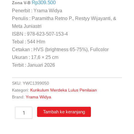
Rp309.500
Zona V-B
Penerbit : Yrama Widya
Penulis : Paramitha Retno P., Restyy Wijayanti, &
Meta Juniastri
ISBN : 978-623-507-153-4
Tebal : 544 Hlm
Cetakan : HVS (brightness 65-75%), Fullcolor
Ukuran : 17,6 × 25 cm
Terbit : Januari 2026
SKU:
YWC1399050
Kategori:
Kurikulum Merdeka Lulus Penilaian
Brand:
Yrama Widya
Kuantitas
Tambah ke keranjang
Ilmu
Pengetahuan
Alam
untuk