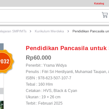
Katalog
ch
Ca
elajaran SMP/MTs
Kurikulum Merdeka
Pendidikan Pancasila u
Pendidikan Pancasila untuk
Rp
60.000
Penerbit : Yrama Widya
Penulis : Fitri Sri Herdiyanti, Muhamad Taupan, 
ISBN : 978-623-507-107-7
Tebal : 160 Hlm
Cetakan : HVS, Black & Cyan
Ukuran : 19 × 26 cm
Terbit : Februari 2025