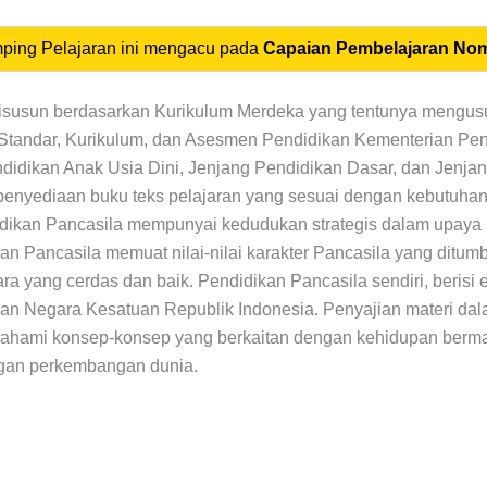
ping Pelajaran ini mengacu pada
Capaian Pembelajaran Nom
disusun berdasarkan Kurikulum Merdeka yang tentunya mengus
 Standar, Kurikulum, dan Asesmen Pendidikan Kementerian Pen
idikan Anak Usia Dini, Jenjang Pendidikan Dasar, dan Jenj
penyediaan buku teks pelajaran yang sesuai dengan kebutuhan.
didikan Pancasila mempunyai kedudukan strategis dalam upay
an Pancasila memuat nilai-nilai karakter Pancasila yang di
a yang cerdas dan baik. Pendidikan Pancasila sendiri, beri
dan Negara Kesatuan Republik Indonesia. Penyajian materi da
ahami konsep-konsep yang berkaitan dengan kehidupan bermas
ngan perkembangan dunia.