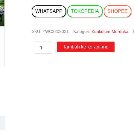
WHATSAPP
TOKOPEDIA
SHOPEE
SKU:
YWC2209031
Kategori:
Kurikulum Merdeka
Kuantitas
Tambah ke keranjang
Pendidikan
Pancasila
untuk
SMP/MTs
Kelas
7