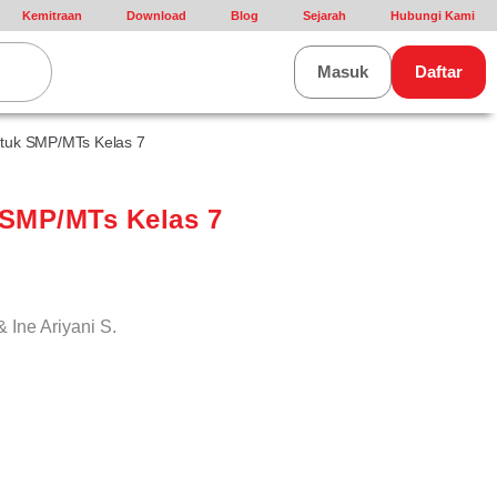
Kemitraan
Download
Blog
Sejarah
Hubungi Kami
rt
Masuk
Daftar
ntuk SMP/MTs Kelas 7
 SMP/MTs Kelas 7
& Ine Ariyani S.