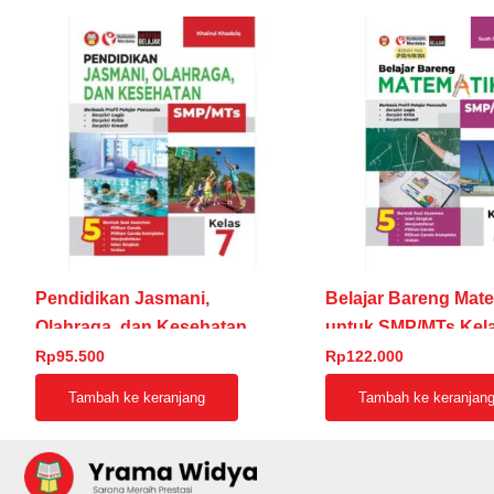
Pendidikan Jasmani,
Belajar Bareng Mat
Olahraga, dan Kesehatan
untuk SMP/MTs Kela
untuk SMP/MTs Kelas 7
Rp
95.500
Rp
122.000
Tambah ke keranjang
Tambah ke keranjan