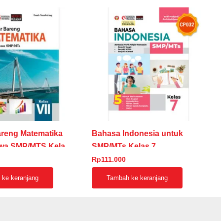
areng Matematika
Bahasa Indonesia untuk
swa SMP/MTS Kelas
SMP/MTs Kelas 7
Rp
111.000
ke keranjang
Tambah ke keranjang