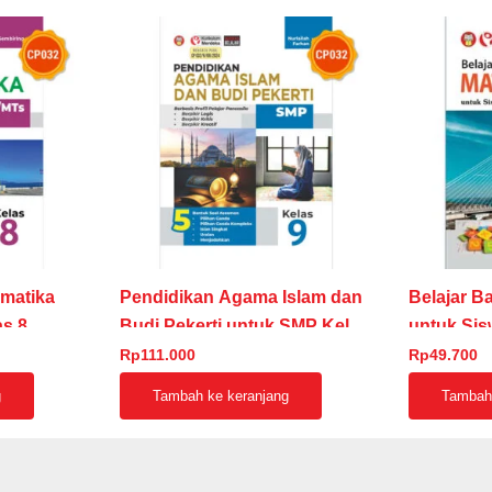
ematika
Pendidikan Agama Islam dan
Belajar B
s 8
Budi Pekerti untuk SMP Kelas
untuk Si
9
VII
Rp
111.000
Rp
49.700
g
Tambah ke keranjang
Tambah 