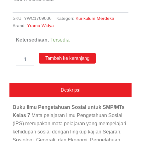
SKU:
YWC1709036
Kategori:
Kurikulum Merdeka
Brand:
Yrama Widya
Kuantitas
Ketersediaan:
Tersedia
Ilmu
Pengetahuan
Sosial
Tambah ke keranjang
untuk
SMP/MTs
Kelas
7
Deskripsi
Buku Ilmu Pengetahuan Sosial untuk SMP/MTs
Kelas 7
Mata pelajaran
Ilmu Pengetahuan Sosial
(IPS) merupakan mata pelajaran yang mempelajari
kehidupan sosial dengan lingkup kajian Sejarah,
Sosiologi, Geografi, dan Ekonomi. Pengetahuan