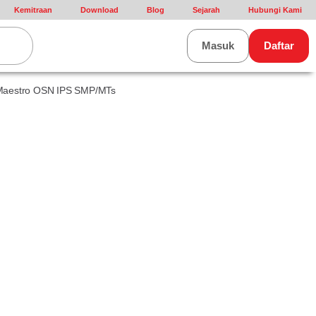
Kemitraan
Download
Blog
Sejarah
Hubungi Kami
rt
Masuk
Daftar
Maestro OSN IPS SMP/MTs