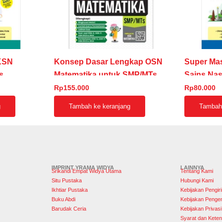
KSN
Konsep Dasar Lengkap OSN
Super Mas
s
Matematika untuk SMP/MTs
Sains Nas
Rp
155.000
Rp
80.000
g
Tambah ke keranjang
Tambah 
IMPRINT YRAMA WIDYA
LAINNYA
Srikandi Empat Widya Utama
Tentang Kami
Situ Pustaka
Hubungi Kami
Ikhtiar Pustaka
Kebijakan Pengir
Buku Abdi
Kebijakan Penge
Barudak Ceria
Kebijakan Privasi
Syarat dan Keten