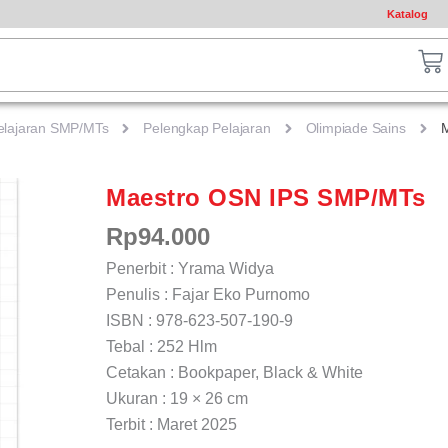
Katalog
ch
Ca
elajaran SMP/MTs
Pelengkap Pelajaran
Olimpiade Sains
Maestro OSN IPS SMP/MTs
Rp
94.000
Penerbit : Yrama Widya
Penulis : Fajar Eko Purnomo
ISBN : 978-623-507-190-9
Tebal : 252 Hlm
Cetakan : Bookpaper, Black & White
Ukuran : 19 × 26 cm
Terbit : Maret 2025