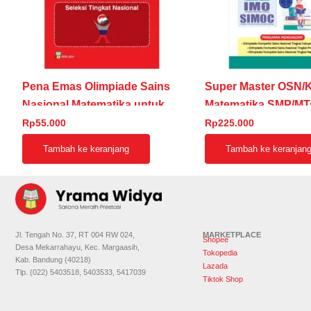
Pena Emas Olimpiade Sains
Super Master OSN/
Nasional Matematika untuk
Matematika SMP/MT
SMP Seri Kinomatika 3
Rp
55.000
Rp
225.000
Tambah ke keranjang
Tambah ke keranjan
Jl. Tengah No. 37, RT 004 RW 024,
MARKETPLACE
Shopee
Desa Mekarrahayu, Kec. Margaasih,
Tokopedia
Kab. Bandung (40218)
Lazada
Tlp. (022) 5403518, 5403533, 5417039
Tiktok Shop