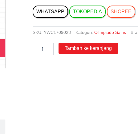
WHATSAPP
TOKOPEDIA
SHOPEE
SKU:
YWC1709028
Kategori:
Olimpiade Sains
Bra
Kuantitas
Tambah ke keranjang
Maestro
OSN
IPS
SMP/MTs