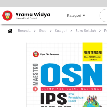
Lewati
ke
Sear
konten
Kategori
Beranda
Shop
Kategori
Buku Sekolah
P