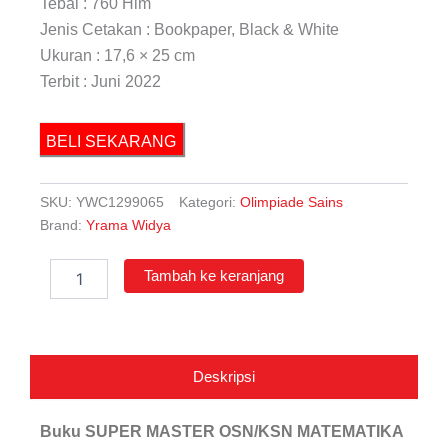
Tebal : 760 Hlm
Jenis Cetakan : Bookpaper, Black & White
Ukuran : 17,6 × 25 cm
Terbit : Juni 2022
BELI SEKARANG
SKU:
YWC1299065
Kategori:
Olimpiade Sains
Brand:
Yrama Widya
Kuantitas
Tambah ke keranjang
Super
Master
OSN/KSN
Matematika
SMP/MTs
Deskripsi
Buku SUPER MASTER
OSN/KSN MATEMATIKA