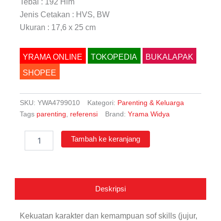
Tebal : 192 Hlm
Jenis Cetakan : HVS, BW
Ukuran : 17,6 x 25 cm
YRAMA ONLINE
TOKOPEDIA
BUKALAPAK
SHOPEE
SKU:
YWA4799010
Kategori:
Parenting & Keluarga
Tags
parenting
,
referensi
Brand:
Yrama Widya
Kuantitas
Tambah ke keranjang
Menjadi
Orang
Tua
Berkualitas
Agar
Deskripsi
Anak
Berkualitas
Kekuatan karakter dan kemampuan sof skills (jujur,