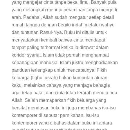
Persoalan
yang mengejar cinta tanpa bekal ilmu. Banyak pula
Taaruf,
yang melangkah menuju pelaminan tanpa mengerti
Tuntutan
arah. Padahal, Allah sudah mengatur setiap detail
Finansial,
rumah tangga dengan begitu indah melalui wahyu
Hingga
Isu
dan tuntunan Rasul-Nya. Buku ini ditulis untuk
Perselingkuhan
menyadarkan kembali bahwa cinta mendapat
tempat paling terhormat ketika ia dirawat dalam
koridor syariat. Islam tidak pernah menghambat
kebahagiaan manusia. Islam justru menghadiahkan
panduan terlengkap untuk mencapainya. Fikih
keluarga (fiqhul usrah) bukan kumpulan aturan
kaku, melainkan cahaya yang menjaga bahagia
agar tetap halal, dan cinta tetap terarah menuju rida
Allah. Selain memaparkan fikih keluarga yang
bersifat mendasar, buku ini juga membahas isu-isu
kontemporer di seputar pernikahan. Isu-isu
kontemporer yang dibahas dalam buku ini antara