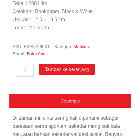
Tebal : 288 Hlm
Cetakan : Bookpaper, Black & White
Ukuran : 12,5 × 19,5 cm
Terbit : Mei 2026
SKU:
BKA3799001
Kategori:
Motivasi
Brand:
Buku Abdi
Kuantitas
Tambah ke keranjang
Buku
Abdi
|
Fikih
Keluarga
Deskripsi
Masa
Kini
-
Di zaman ini, cinta sering kali dipahami sebagai
Solusi
perasaan serba spontan, sekadar mengikuti kata
Islami
hati, atau bahkan sekadar validasi sosial. Banyak
dari