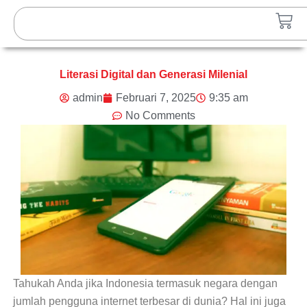
Lewati
Search
Car
ke
konten
Literasi Digital dan Generasi Milenial
admin
Februari 7, 2025
9:35 am
No Comments
Tahukah Anda jika Indonesia termasuk negara dengan
jumlah pengguna internet terbesar di dunia? Hal ini juga