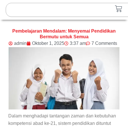
Lewati
Search
Car
ke
konten
Pembelajaran Mendalam: Menyemai Pendidikan
Bermutu untuk Semua
admin
Oktober 1, 2025
3:37 am
7 Comments
Dalam menghadapi tantangan zaman dan kebutuhan
kompetensi abad ke-21, sistem pendidikan dituntut