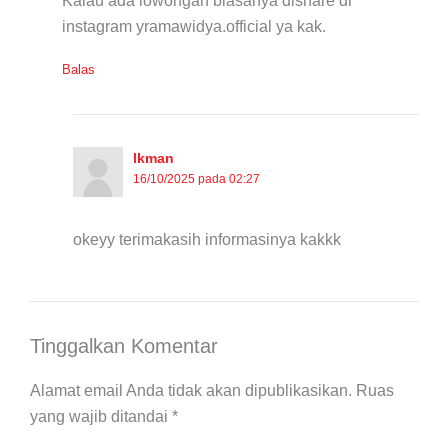
Kalau ada lowongan biasanya dishare di
instagram yramawidya.official ya kak.
Balas
lkman
16/10/2025 pada 02:27
okeyy terimakasih informasinya kakkk
Tinggalkan Komentar
Alamat email Anda tidak akan dipublikasikan.
Ruas
yang wajib ditandai
*