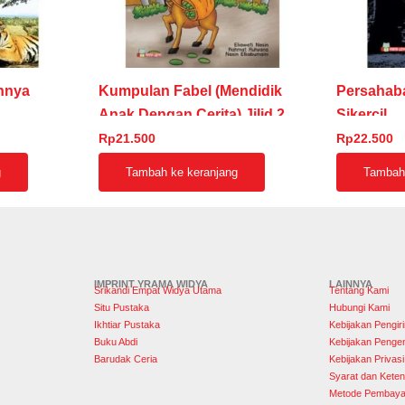
nnya
Kumpulan Fabel (Mendidik
Persahab
Anak Dengan Cerita) Jilid 2
Sikercil
Rp
21.500
Rp
22.500
g
Tambah ke keranjang
Tambah 
IMPRINT YRAMA WIDYA
LAINNYA
Srikandi Empat Widya Utama
Tentang Kami
Situ Pustaka
Hubungi Kami
Ikhtiar Pustaka
Kebijakan Pengir
Buku Abdi
Kebijakan Penge
Barudak Ceria
Kebijakan Privasi
Syarat dan Keten
Metode Pembaya