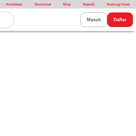
Kemitraan
Download
Blog
Sejarah
Hubungi Kami
rt
Masuk
Daftar