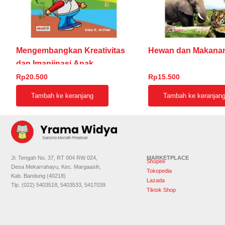
Mengembangkan Kreativitas
Hewan dan Makana
dan Imanjinasi Anak
Rp
20.500
Rp
15.500
Tambah ke keranjang
Tambah ke keranjan
Jl. Tengah No. 37, RT 004 RW 024,
MARKETPLACE
Shopee
Desa Mekarrahayu, Kec. Margaasih,
Tokopedia
Kab. Bandung (40218)
Lazada
Tlp. (022) 5403518, 5403533, 5417039
Tiktok Shop