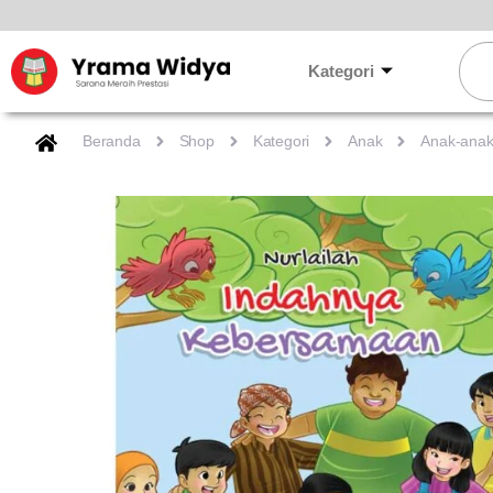
Lewati
ke
Sear
konten
Kategori
Beranda
Shop
Kategori
Anak
Anak-ana