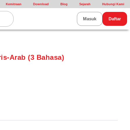
Kemitraan
Download
Blog
Sejarah
Hubungi Kami
rt
Masuk
Daftar
is-Arab (3 Bahasa)