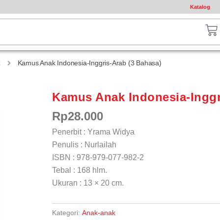
Katalog
ch
Ca
k
Kamus Anak Indonesia-Inggris-Arab (3 Bahasa)
Kamus Anak Indonesia-Inggr
Rp
28.000
Penerbit : Yrama Widya
Penulis : Nurlailah
ISBN : 978-979-077-982-2
Tebal : 168 hlm.
Ukuran : 13 × 20 cm.
Kategori:
Anak-anak