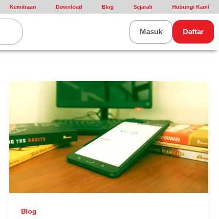
Kemitraan
Download
Blog
Sejarah
Hubungi Kami
rt
Masuk
Daftar
Blog